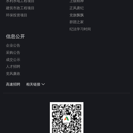
水利水电工程项目
上级精神
建筑市政工程项目
正风肃纪
环保投资项目
党旗飘飘
群团之家
纪法学习时间
信息公开
企业公告
采购公告
成交公示
人才招聘
党风廉政
高速招聘
相关链接