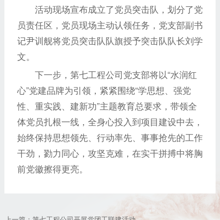
活动现场宣布成立了党员突击队，划分了党
员责任区，党员现场主动认领任务，党支部副书
记尹训舰将党员突击队队旗授予突击队队长刘学
文。
下一步，第七工程公司党支部将以“水润红
心”党建品牌为引领，紧紧围绕“学思想、强党
性、重实践、建新功”主题教育总要求，带领全
体党员扎根一线，全身心投入到项目建设中去，
始终保持思想领先、行动率先、事事抢先的工作
干劲，勠力同心，攻坚克难，在实干拼搏中将胸
前党徽擦得更亮。
上一篇：
第七工程公司开展党团工联建活动