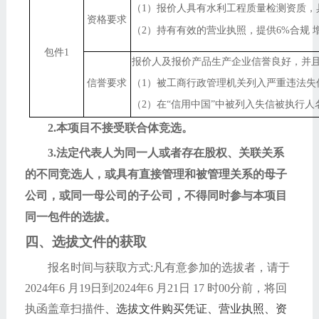
（
1）报价人具有水利工程质量检测资质，
资格要求
（
2
）持有有效的营业执照，提供
6%
合规 
包件
1
报价人及报价产品生产企业信誉良好，并
信誉要求
（
1）被工商行政管理机关列入严重违法失
（
2
）在“信用中国”中被列入失信被执行人
2.本项目不接受联合体竞选。
3.
法定代表人为同一人或者存在股权、关联关系
的不同竞选人，或具有直接管理和被管理关系的母子
公司，或同一母公司的子公司，不得同时参与本项目
同一包件的选拔。
四、选拔文件的获取
报名时间与获取方式
:凡有意参加的选拔者，请于
2024年6 月19日到
2024
年
6 月21日
17
时
0
0
分前，将回
执函盖章扫描件
、选拔文件购买凭证、营业执照、资