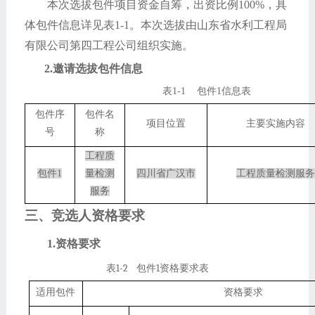
本次选拔包件
项目资金自筹，出资比例
100%，
具
体包件信息详见表
1-1。本次选拔
由山东省水利工程局
有限公司第四工程公司组织实施。
2.
邀请选拔包件信息
表
1-
1
包件
1信息表
包件序
包件名
项目位置
主要实施内容
号
称
工程质
包件
1
量检测
四川省广汉市
工程质量检测服务
服务
三、竞选人资格要求
1.资格要求
1-
2
1
表
包件
资格要求表
适用包件
资格要求